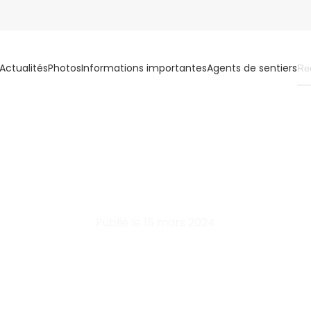
Actualités
Photos
Informations importantes
Agents de sentiers
Publié le 15 mars 2024
ON VEUT BIEN PLANIFIER
PRATIQUE DU QUAD AU QU