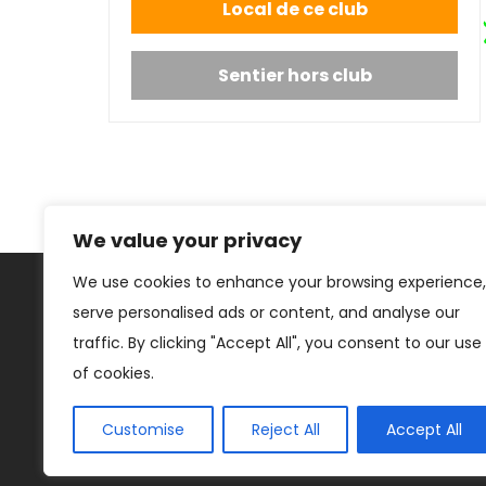
Local de ce club
Sentier hors club
We value your privacy
We use cookies to enhance your browsing experience,
serve personalised ads or content, and analyse our
Notre club
Cartographie
Actualités
Photos
Informat
traffic. By clicking "Accept All", you consent to our use
of cookies.
Customise
Reject All
Accept All
2026 © FQCQ tous droits réservés